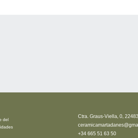
Ctra. Graus-Viella, 0, 224
e del
ceramicamartadanes@gmai
vidades
+34 665 51 63 50